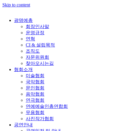
Skip to content
광명예총
회장인사말
운영규정
연혁
CI & 설립목적
조직도
자문위원회
찾아오시는길
협회소개
미술협회
국악협회
문인협회
음악협회
연극협회
연예예술인총연합회
무용협회
사진작가협회
공연안내
공연일정 및 안내