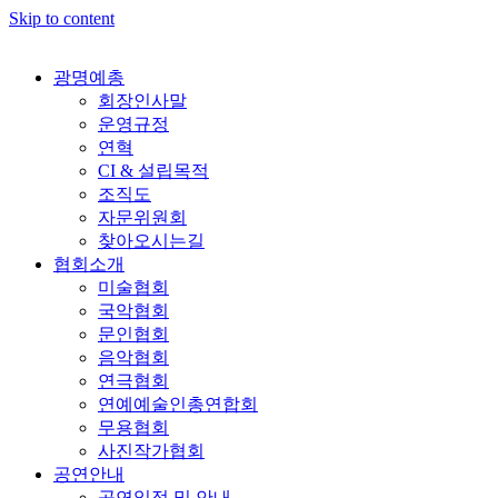
Skip to content
광명예총
회장인사말
운영규정
연혁
CI & 설립목적
조직도
자문위원회
찾아오시는길
협회소개
미술협회
국악협회
문인협회
음악협회
연극협회
연예예술인총연합회
무용협회
사진작가협회
공연안내
공연일정 및 안내