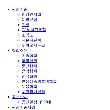
광명예총
회장인사말
운영규정
연혁
CI & 설립목적
조직도
자문위원회
찾아오시는길
협회소개
미술협회
국악협회
문인협회
음악협회
연극협회
연예예술인총연합회
무용협회
사진작가협회
공연안내
공연일정 및 안내
광명예총사업