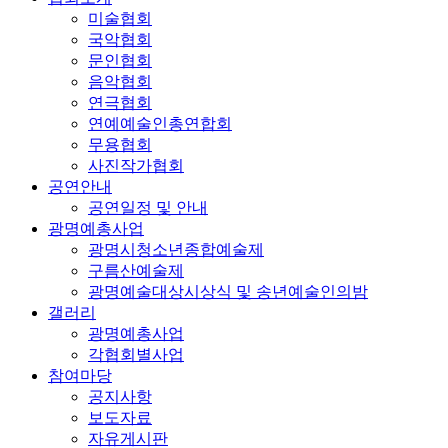
미술협회
국악협회
문인협회
음악협회
연극협회
연예예술인총연합회
무용협회
사진작가협회
공연안내
공연일정 및 안내
광명예총사업
광명시청소년종합예술제
구름산예술제
광명예술대상시상식 및 송년예술인의밤
갤러리
광명예총사업
각협회별사업
참여마당
공지사항
보도자료
자유게시판