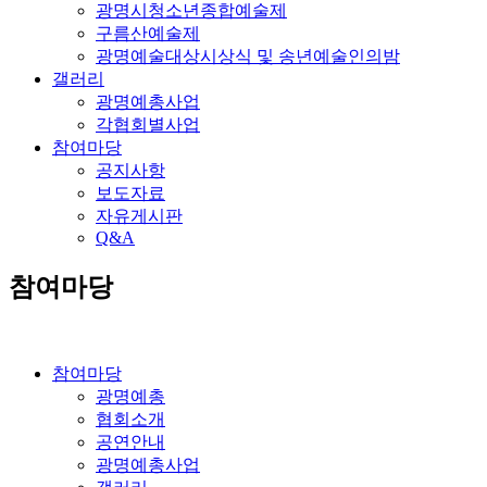
광명시청소년종합예술제
구름산예술제
광명예술대상시상식 및 송년예술인의밤
갤러리
광명예총사업
각협회별사업
참여마당
공지사항
보도자료
자유게시판
Q&A
참여마당
참여마당
광명예총
협회소개
공연안내
광명예총사업