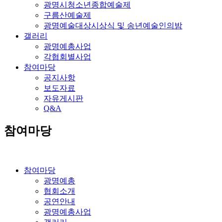
광명시청소년종합예술제
구름산예술제
광명예술대상시상식 및 송년예술인의밤
갤러리
광명예총사업
각협회별사업
참여마당
공지사항
보도자료
자유게시판
Q&A
참여마당
참여마당
광명예총
협회소개
공연안내
광명예총사업