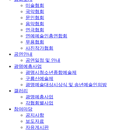
미술협회
국악협회
문인협회
음악협회
연극협회
연예예술인총연합회
무용협회
사진작가협회
공연안내
공연일정 및 안내
광명예총사업
광명시청소년종합예술제
구름산예술제
광명예술대상시상식 및 송년예술인의밤
갤러리
광명예총사업
각협회별사업
참여마당
공지사항
보도자료
자유게시판