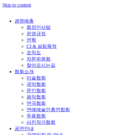
Skip to content
광명예총
회장인사말
운영규정
연혁
CI & 설립목적
조직도
자문위원회
찾아오시는길
협회소개
미술협회
국악협회
문인협회
음악협회
연극협회
연예예술인총연합회
무용협회
사진작가협회
공연안내
공연일정 및 안내