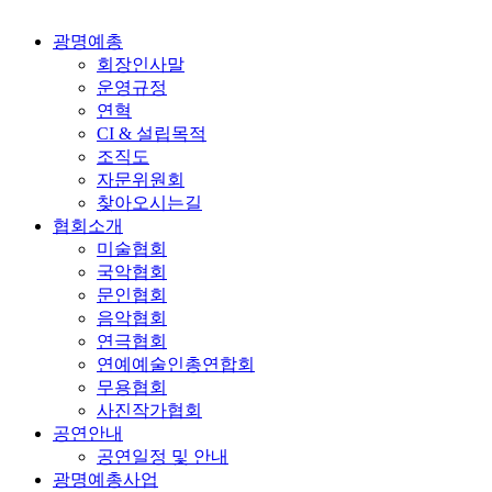
광명예총
회장인사말
운영규정
연혁
CI & 설립목적
조직도
자문위원회
찾아오시는길
협회소개
미술협회
국악협회
문인협회
음악협회
연극협회
연예예술인총연합회
무용협회
사진작가협회
공연안내
공연일정 및 안내
광명예총사업