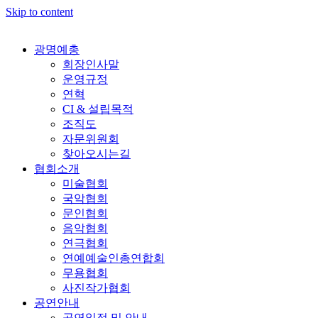
Skip to content
광명예총
회장인사말
운영규정
연혁
CI & 설립목적
조직도
자문위원회
찾아오시는길
협회소개
미술협회
국악협회
문인협회
음악협회
연극협회
연예예술인총연합회
무용협회
사진작가협회
공연안내
공연일정 및 안내