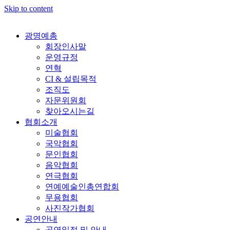
Skip to content
광명예총
회장인사말
운영규정
연혁
CI & 설립목적
조직도
자문위원회
찾아오시는길
협회소개
미술협회
국악협회
문인협회
음악협회
연극협회
연예예술인총연합회
무용협회
사진작가협회
공연안내
공연일정 및 안내