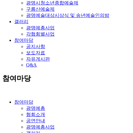
광명시청소년종합예술제
구름산예술제
광명예술대상시상식 및 송년예술인의밤
갤러리
광명예총사업
각협회별사업
참여마당
공지사항
보도자료
자유게시판
Q&A
참여마당
참여마당
광명예총
협회소개
공연안내
광명예총사업