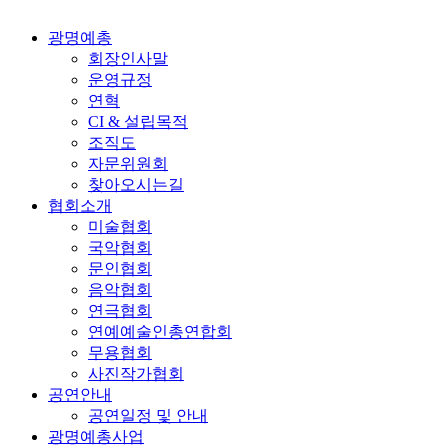
광명예총
회장인사말
운영규정
연혁
CI & 설립목적
조직도
자문위원회
찾아오시는길
협회소개
미술협회
국악협회
문인협회
음악협회
연극협회
연예예술인총연합회
무용협회
사진작가협회
공연안내
공연일정 및 안내
광명예총사업