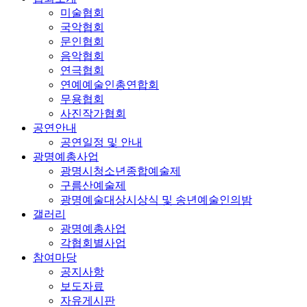
미술협회
국악협회
문인협회
음악협회
연극협회
연예예술인총연합회
무용협회
사진작가협회
공연안내
공연일정 및 안내
광명예총사업
광명시청소년종합예술제
구름산예술제
광명예술대상시상식 및 송년예술인의밤
갤러리
광명예총사업
각협회별사업
참여마당
공지사항
보도자료
자유게시판