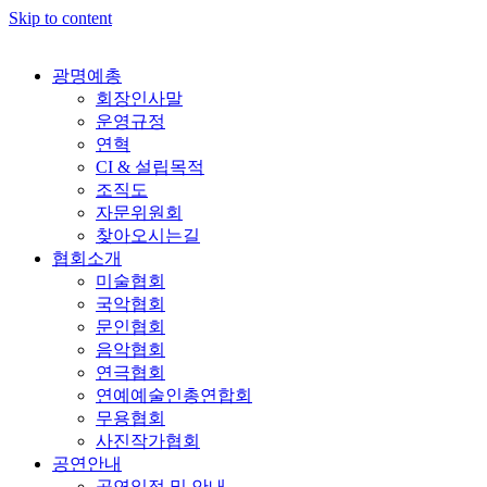
Skip to content
광명예총
회장인사말
운영규정
연혁
CI & 설립목적
조직도
자문위원회
찾아오시는길
협회소개
미술협회
국악협회
문인협회
음악협회
연극협회
연예예술인총연합회
무용협회
사진작가협회
공연안내
공연일정 및 안내