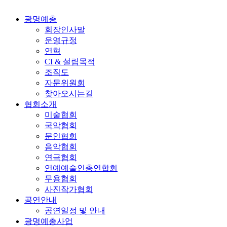
광명예총
회장인사말
운영규정
연혁
CI & 설립목적
조직도
자문위원회
찾아오시는길
협회소개
미술협회
국악협회
문인협회
음악협회
연극협회
연예예술인총연합회
무용협회
사진작가협회
공연안내
공연일정 및 안내
광명예총사업