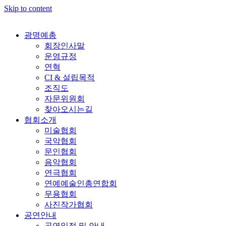
Skip to content
광명예총
회장인사말
운영규정
연혁
CI & 설립목적
조직도
자문위원회
찾아오시는길
협회소개
미술협회
국악협회
문인협회
음악협회
연극협회
연예예술인총연합회
무용협회
사진작가협회
공연안내
공연일정 및 안내