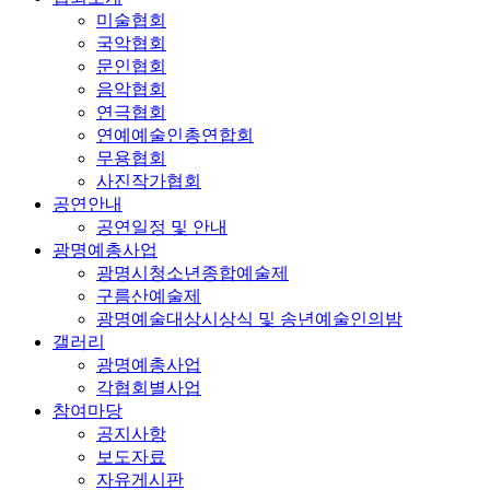
미술협회
국악협회
문인협회
음악협회
연극협회
연예예술인총연합회
무용협회
사진작가협회
공연안내
공연일정 및 안내
광명예총사업
광명시청소년종합예술제
구름산예술제
광명예술대상시상식 및 송년예술인의밤
갤러리
광명예총사업
각협회별사업
참여마당
공지사항
보도자료
자유게시판