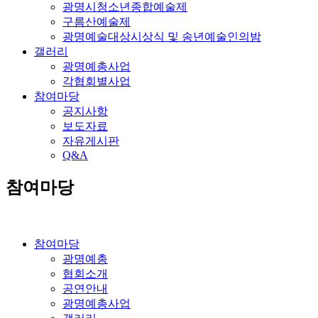
광명시청소년종합예술제
구름산예술제
광명예술대상시상식 및 송년예술인의밤
갤러리
광명예총사업
각협회별사업
참여마당
공지사항
보도자료
자유게시판
Q&A
참여마당
참여마당
광명예총
협회소개
공연안내
광명예총사업