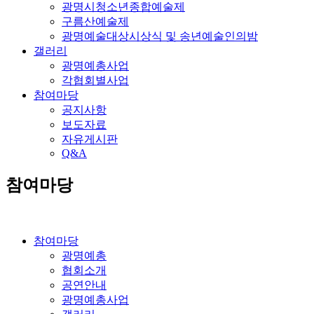
광명시청소년종합예술제
구름산예술제
광명예술대상시상식 및 송년예술인의밤
갤러리
광명예총사업
각협회별사업
참여마당
공지사항
보도자료
자유게시판
Q&A
참여마당
참여마당
광명예총
협회소개
공연안내
광명예총사업