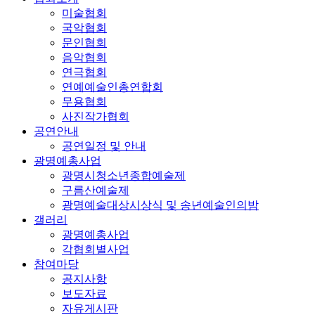
미술협회
국악협회
문인협회
음악협회
연극협회
연예예술인총연합회
무용협회
사진작가협회
공연안내
공연일정 및 안내
광명예총사업
광명시청소년종합예술제
구름산예술제
광명예술대상시상식 및 송년예술인의밤
갤러리
광명예총사업
각협회별사업
참여마당
공지사항
보도자료
자유게시판