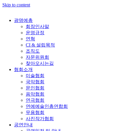
Skip to content
광명예총
회장인사말
운영규정
연혁
CI & 설립목적
조직도
자문위원회
찾아오시는길
협회소개
미술협회
국악협회
문인협회
음악협회
연극협회
연예예술인총연합회
무용협회
사진작가협회
공연안내
공연일정 및 안내