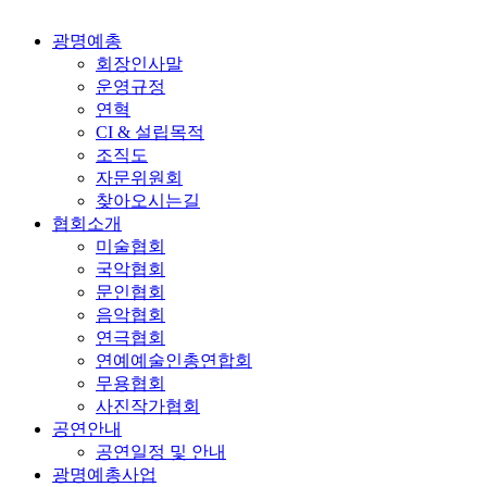
광명예총
회장인사말
운영규정
연혁
CI & 설립목적
조직도
자문위원회
찾아오시는길
협회소개
미술협회
국악협회
문인협회
음악협회
연극협회
연예예술인총연합회
무용협회
사진작가협회
공연안내
공연일정 및 안내
광명예총사업