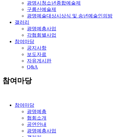
광명시청소년종합예술제
구름산예술제
광명예술대상시상식 및 송년예술인의밤
갤러리
광명예총사업
각협회별사업
참여마당
공지사항
보도자료
자유게시판
Q&A
참여마당
참여마당
광명예총
협회소개
공연안내
광명예총사업