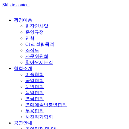
Skip to content
광명예총
회장인사말
운영규정
연혁
CI & 설립목적
조직도
자문위원회
찾아오시는길
협회소개
미술협회
국악협회
문인협회
음악협회
연극협회
연예예술인총연합회
무용협회
사진작가협회
공연안내
공연일정 및 안내