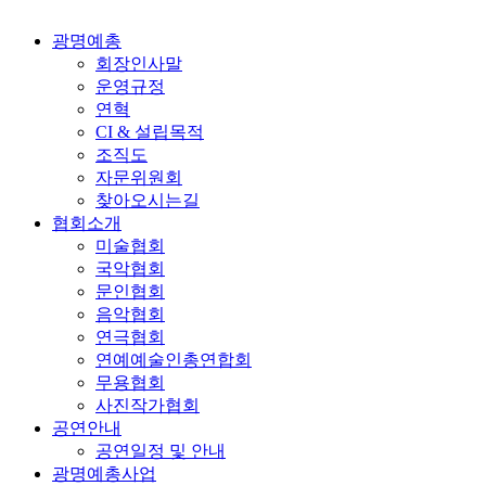
광명예총
회장인사말
운영규정
연혁
CI & 설립목적
조직도
자문위원회
찾아오시는길
협회소개
미술협회
국악협회
문인협회
음악협회
연극협회
연예예술인총연합회
무용협회
사진작가협회
공연안내
공연일정 및 안내
광명예총사업