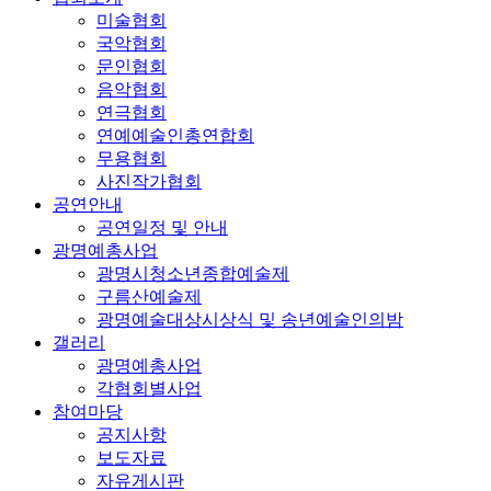
미술협회
국악협회
문인협회
음악협회
연극협회
연예예술인총연합회
무용협회
사진작가협회
공연안내
공연일정 및 안내
광명예총사업
광명시청소년종합예술제
구름산예술제
광명예술대상시상식 및 송년예술인의밤
갤러리
광명예총사업
각협회별사업
참여마당
공지사항
보도자료
자유게시판