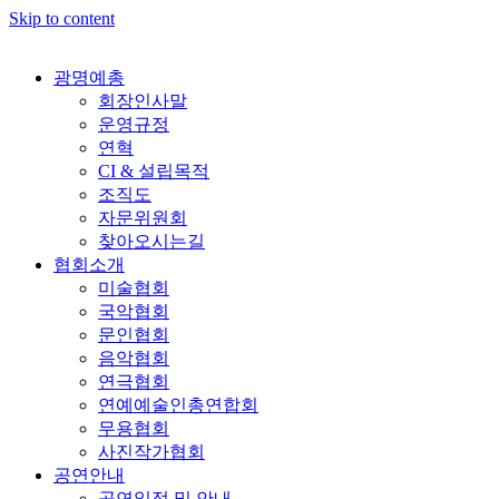
Skip to content
광명예총
회장인사말
운영규정
연혁
CI & 설립목적
조직도
자문위원회
찾아오시는길
협회소개
미술협회
국악협회
문인협회
음악협회
연극협회
연예예술인총연합회
무용협회
사진작가협회
공연안내
공연일정 및 안내