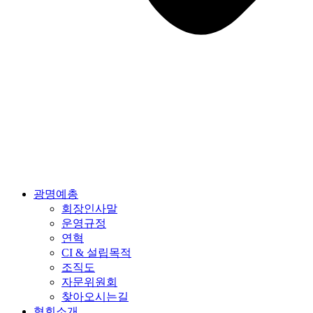
광명예총
회장인사말
운영규정
연혁
CI & 설립목적
조직도
자문위원회
찾아오시는길
협회소개